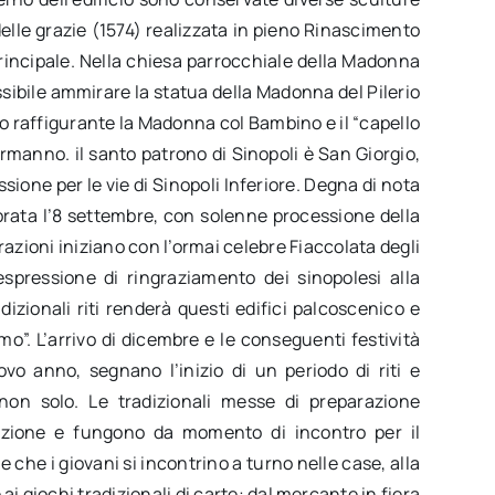
le grazie (1574) realizzata in pieno Rinascimento
incipale. Nella chiesa parrocchiale della Madonna
ssibile ammirare la statua della Madonna del Pilerio
ino raffigurante la Madonna col Bambino e il “capello
rmanno. il santo patrono di Sinopoli è San Giorgio,
ssione per le vie di Sinopoli Inferiore. Degna di nota
ebrata l’8 settembre, con solenne processione della
razioni iniziano con l’ormai celebre Fiaccolata degli
espressione di ringraziamento dei sinopolesi alla
izionali riti renderà questi edifici palcoscenico e
o”. L’arrivo di dicembre e le conseguenti festività
vo anno, segnano l’inizio di un periodo di riti e
e non solo. Le tradizionali messe di preparazione
lazione e fungono da momento di incontro per il
che i giovani si incontrino a turno nelle case, alla
i giochi tradizionali di carte: dal mercante in fiera