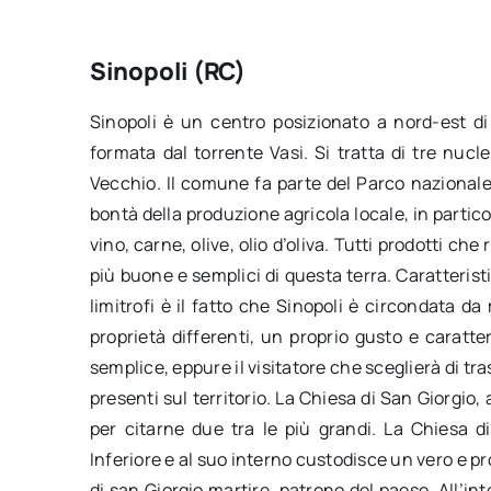
Sinopoli (RC)
Sinopoli è un centro posizionato a nord-est di 
formata dal torrente Vasi. Si tratta di tre nucle
Vecchio. Il comune fa parte del Parco nazionale
bontà della produzione agricola locale, in partico
vino, carne, olive, olio d’oliva. Tutti prodotti che
più buone e semplici di questa terra. Caratteristi
limitrofi è il fatto che Sinopoli è circondata d
proprietà differenti, un proprio gusto e caratte
semplice, eppure il visitatore che sceglierà di tr
presenti sul territorio. La Chiesa di San Giorgio
per citarne due tra le più grandi. La Chiesa di
Inferiore e al suo interno custodisce un vero e pro
di san Giorgio martire, patrono del paese. All’in