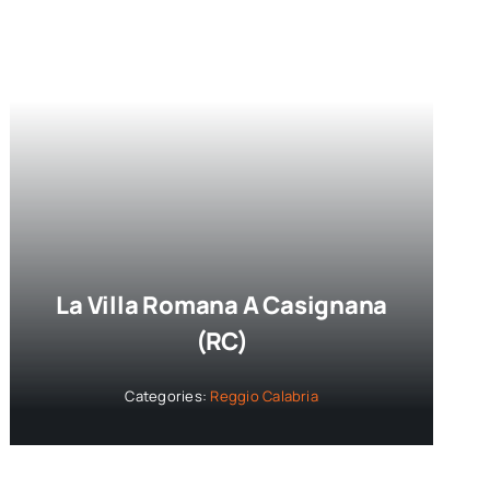
La Villa Romana A Casignana
(RC)
Categories:
Reggio Calabria