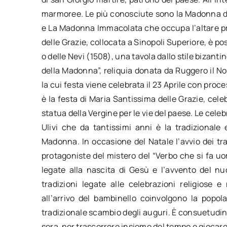
marmoree. Le più conosciute sono la Madonna del
e La Madonna Immacolata che occupa l’altare pr
delle Grazie, collocata a Sinopoli Superiore, è po
o delle Nevi (1508), una tavola dallo stile bizant
della Madonna”, reliquia donata da Ruggero il No
la cui festa viene celebrata il 23 Aprile con proce
è la festa di Maria Santissima delle Grazie, cel
statua della Vergine per le vie del paese. Le celeb
Ulivi che da tantissimi anni è la tradizionale 
Madonna. In occasione del Natale l’avvio dei trad
protagoniste del mistero del “Verbo che si fa uom
legate alla nascita di Gesù e l’avvento del nuo
tradizioni legate alle celebrazioni religiose 
all’arrivo del bambinello coinvolgono la popo
tradizionale scambio degli auguri. È consuetudine 
sera, per trascorrere insieme del tempo e giocare a