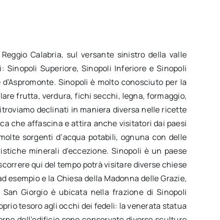
Reggio Calabria, sul versante sinistro della valle
i: Sinopoli Superiore, Sinopoli Inferiore e Sinopoli
 d’Aspromonte. Sinopoli è molto conosciuto per la
lare frutta, verdura, fichi secchi, legna, formaggio,
 ritroviamo declinati in maniera diversa nelle ricette
ca che affascina e attira anche visitatori dai paesi
a molte sorgenti d’acqua potabili, ognuna con delle
ristiche minerali d’eccezione. Sinopoli è un paese
ascorrere qui del tempo potrà visitare diverse chiese
, ad esempio e la Chiesa della Madonna delle Grazie,
 San Giorgio è ubicata nella frazione di Sinopoli
prio tesoro agli occhi dei fedeli: la venerata statua
terno dell’edificio sono conservate diverse sculture