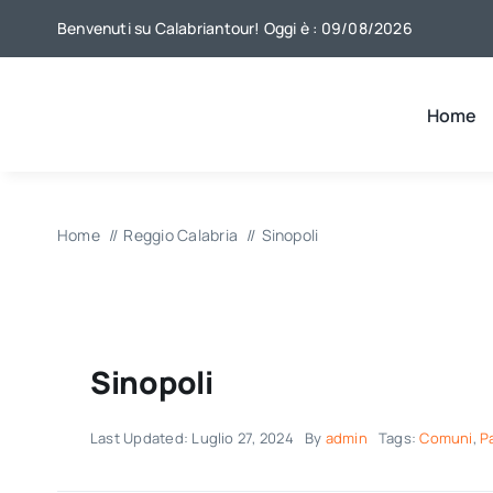
Salta
Benvenuti su Calabriantour! Oggi è : 09/08/2026
al
contenuto
Home
Home
Reggio Calabria
Sinopoli
Sinopoli
Last Updated: Luglio 27, 2024
By
admin
Tags:
Comuni
,
P