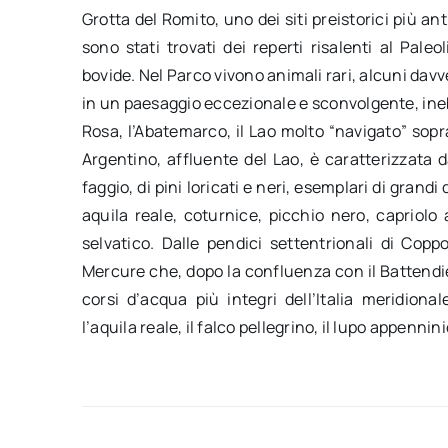
Grotta del Romito, uno dei siti preistorici più ant
sono stati trovati dei reperti risalenti al Pale
bovide. Nel Parco vivono animali rari, alcuni davv
in un paesaggio eccezionale e sconvolgente, inebria
Rosa, l’Abatemarco, il Lao molto “navigato” sopra
Argentino, affluente del Lao, è caratterizzata d
faggio, di pini loricati e neri, esemplari di grandi
aquila reale, coturnice, picchio nero, capriol
selvatico. Dalle pendici settentrionali di Copp
Mercure che, dopo la confluenza con il Battendier
corsi d’acqua più integri dell’Italia meridion
l’aquila reale, il falco pellegrino, il lupo appennini