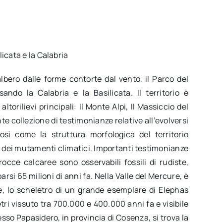
icata e la Calabria
lbero dalle forme contorte dal vento, il Parco del
ando la Calabria e la Basilicata. Il territorio è
rilievi principali: Il Monte Alpi, Il Massiccio del
e collezione di testimonianze relative all’evolversi
così come la struttura morfologica del territorio
 e dei mutamenti climatici. Importanti testimonianze
rocce calcaree sono osservabili fossili di rudiste,
rsi 65 milioni di anni fa. Nella Valle del Mercure, è
ne, lo scheletro di un grande esemplare di Elephas
ri vissuto tra 700.000 e 400.000 anni fa e visibile
sso Papasidero, in provincia di Cosenza, si trova la