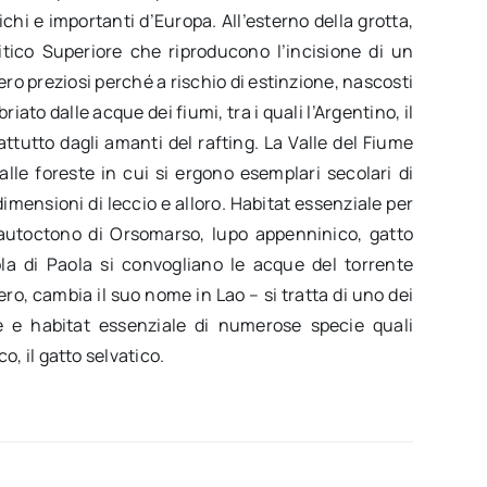
ichi e importanti d’Europa. All’esterno della grotta,
olitico Superiore che riproducono l’incisione di un
ero preziosi perché a rischio di estinzione, nascosti
to dalle acque dei fiumi, tra i quali l’Argentino, il
ttutto dagli amanti del rafting. La Valle del Fiume
alle foreste in cui si ergono esemplari secolari di
 dimensioni di leccio e alloro. Habitat essenziale per
o autoctono di Orsomarso, lupo appenninico, gatto
ola di Paola si convogliano le acque del torrente
o, cambia il suo nome in Lao – si tratta di uno dei
ale e habitat essenziale di numerose specie quali
co, il gatto selvatico.