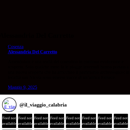
Salta
al
contenuto
Alessandria Del Carretto
Cosenza
Alessandria Del Carretto
Amendolara è una realtà del cosentino in continua evoluzione e
scoperta. Solo qualche mese fa le piogge invernali hanno portato a
una nuova scoperta che ha arricchito il patrimonio archeologico: in
località san Nicola sono emerse tracce di un’antica fornace.
Maggio 9, 2025
@
il_viaggio_calabria
Feed not
Feed not
Feed not
Feed not
Feed not
Feed not
Feed not
Feed not
available
available
available
available
available
available
available
available