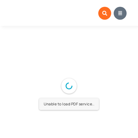
Salta
al
contenuto
Unable to load PDF service..