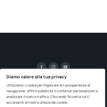
Diamo valore alla tua privacy
Utilizziamo i cookie per migliorare la tua esperienza di
navigazione, offrirti pubblicità o contenuti personalizzati e
analizzare il nostro traffico. Cliccando “Accetta tutti”,
© 2012 - 2026
CALABRIANTOUR by BIG AGENCY
| Via E.
acconsenti al nostro utilizzo dei cookie.