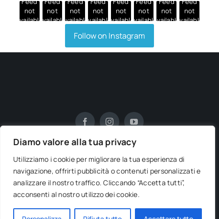
Feed
Feed
Feed
Feed
Feed
Feed
Feed
Feed
not
not
not
not
not
not
not
not
available
available
available
available
available
available
available
available
Follow on Instagram
Diamo valore alla tua privacy
Utilizziamo i cookie per migliorare la tua esperienza di
navigazione, offrirti pubblicità o contenuti personalizzati e
analizzare il nostro traffico. Cliccando “Accetta tutti”,
© 2012 - 2026
CALABRIANTOUR by BIG AGENCY
| Via E.
acconsenti al nostro utilizzo dei cookie.
Conci 5 87046 Montalto Uffugo (CS) | P.I. 02686800786 |
Powered by
Strategy7
• All Rights Reserved.
Personalizza
Rifiuta tutto
Accettare tutto