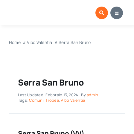
Salta
al
contenuto
Home
Vibo Valentia
Serra San Bruno
Serra San Bruno
Last Updated: Febbraio 13, 2024
By
admin
Tags:
Comuni
,
Tropea
,
Vibo Valentia
Serra San Bruno (VV)